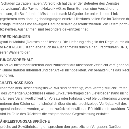
 Schaden zu tragen haben. Vorsorglich hat daher der Betreiber des Dienstes
überweisung", die Payment Network AG, zu Ihren Gunsten eine Versicherung
hlossen, die Schäden bei Missbrauch nach Maßgabe der unter diesem Link
gegebenen Versicherungsbedingungen ersetzt. Hierdurch sollen Sie im Rahmen d
erungsumfanges vor etwaigen Haftungsrisiken geschützt werden. Wir liefern porto
dkostenfrei. Ausnahmen sind besonders gekennzeichnet.
EFERBEDINGUNGEN
ngsort ist Maintal (Deutschland/Hessen). Die Lieferung erfolgt in der Regel durch di
he Post AG/DHL. Kann aber auch im Ausnahmefall durch einen Frachtführer (DPD
nserer Wahl erfolgen.
ISTUNGSVORBEHALT
ein Artikel nicht mehr lieferbar oder zumindest auf absehbare Zeit nicht verfügbar se
r Kunde darüber informiert und der Artikel nicht geliefert. Wir behalten uns das Rec
erung vor.
SCHAFFUNGSRISIKO
rnehmen kein Beschaffungsrisiko. Wir sind berechtigt, vom Vertrag zurückzutreten
tz des vorherigen Abschlusses eines Einkaufsvertrages den Liefergegenstand nicht
n. Unsere Verantwortlichkeit für Vorsatz oder Fahrlässigkeit bleibt allerdings unberü
ormieren den Käufer schnellstmöglich über die nicht rechtzeitige Verfügbarkeit des
egenstandes und werden, wenn er zurücktreten will, das Rücktrittsrecht ausüben.
wird im Falle des Rücktritts die entsprechende Gegenleistung erstattet.
WÄHRLEISTUNGSANSPRÜCHE
sprüche auf Gewährleistung entsprechen den gesetzlichen Vorgaben. Darüber