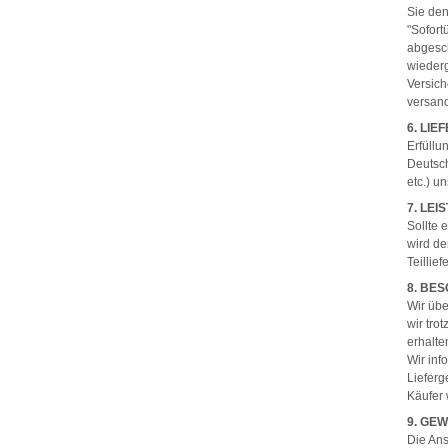
Sie den
"Sofort
abgesc
wieder
Versich
versan
6. LI
Erfüllu
Deutsc
etc.) u
7. LE
Sollte 
wird de
Teillief
8. BE
Wir übe
wir tro
erhalte
Wir inf
Lieferg
Käufer 
9. GE
Die An