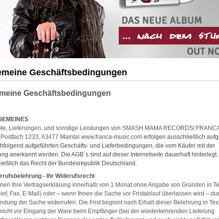
emeine Geschäftsbedingungen
emeine Geschäftsbedingungen
LGEMEINES
te, Lieferungen, und sonstige Leistungen von SMASH MAMA RECORDS/ FRANC
Postfach 1233, 63477 Maintal
www.franca-music.com
erfolgen ausschließlich auf
hfolgend aufgeführten Geschäfts- und Lieferbedingungen, die vom Käufer mit der
ung anerkannt werden. Die AGB`s sind auf dieser Internetseite dauerhaft hinterlegt. 
ießlich das Recht der Bundesrepublik Deutschland.
rrufsbelehrung - Ihr Widerufsrecht
nen Ihre Vertragserklärung innerhalb von 1 Monat ohne Angabe von Gründen in Te
Brief, Fax, E-Mail) oder – wenn Ihnen die Sache vor Fristablauf überlassen wird – du
dung der Sache widerrufen. Die Frist beginnt nach Erhalt dieser Belehrung in Tex
nicht vor Eingang der Ware beim Empfänger (bei der wiederkehrenden Lieferung