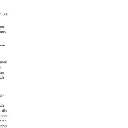
n Sie
den.
 uns
bzw.
benen
n
zum
wir
t -
wir
s die
einer
hren,
ebnis