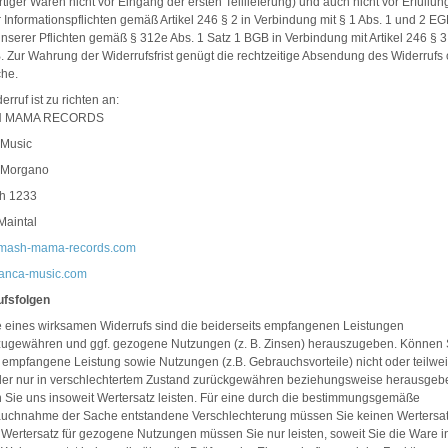
rtiger Waren nicht vor Eingang der ersten Teillieferung) und auch nicht vor Erfüllun
 Informationspflichten gemäß Artikel 246 § 2 in Verbindung mit § 1 Abs. 1 und 2 
nserer Pflichten gemäß § 312e Abs. 1 Satz 1 BGB in Verbindung mit Artikel 246 § 3
Zur Wahrung der Widerrufsfrist genügt die rechtzeitige Absendung des Widerrufs
che.
erruf ist zu richten an:
 MAMA RECORDS
 Music
 Morgano
ch 1233
Maintal
mash-mama-records.com
ranca-music.com
ufsfolgen
e eines wirksamen Widerrufs sind die beiderseits empfangenen Leistungen
zugewähren und ggf. gezogene Nutzungen (z. B. Zinsen) herauszugeben. Können 
 empfangene Leistung sowie Nutzungen (z.B. Gebrauchsvorteile) nicht oder teilwe
der nur in verschlechtertem Zustand zurückgewähren beziehungsweise herausgeb
Sie uns insoweit Wertersatz leisten. Für eine durch die bestimmungsgemäße
auchnahme der Sache entstandene Verschlechterung müssen Sie keinen Wertersa
. Wertersatz für gezogene Nutzungen müssen Sie nur leisten, soweit Sie die Ware i