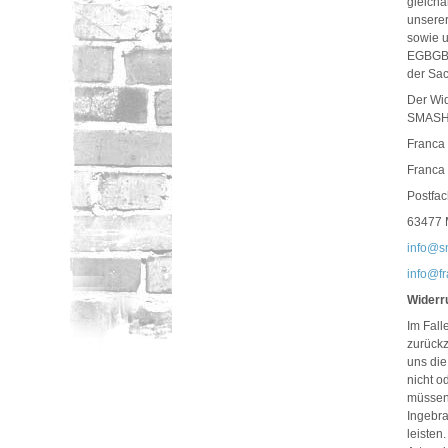
gleicha
unserer
sowie u
EGBGB. 
der Sa
Der Wid
SMASH
Franca
Franca
Postfa
63477 
info@s
info@f
Widerr
Im Fall
zurück
uns die
nicht o
müssen 
Ingebr
leisten