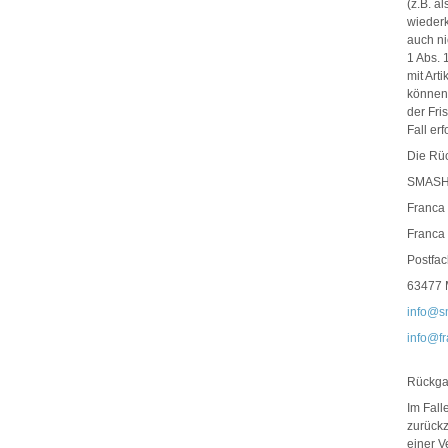
(z.B. a
wiederk
auch ni
1 Abs. 
mit Art
können
der Fri
Fall er
Die Rü
SMASH
Franca
Franca
Postfa
63477 
info@s
info@f
Rückga
Im Fall
zurück
einer V