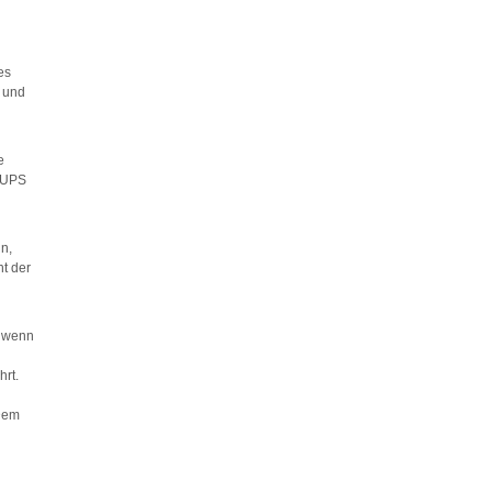
es
- und
e
, UPS
in,
ht der
, wenn
hrt.
 Dem