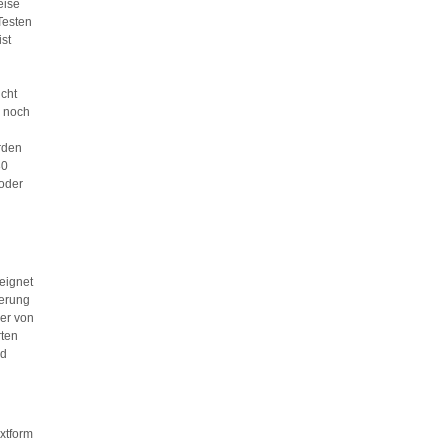
eise
Testen
st
n
cht
s noch
rden
30
 oder
eignet
ferung
ger von
rten
nd
xtform