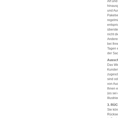
Art und
hinausg
und Aus
Paketve
regelmä
entspri
überste
nicht d
Anderen
bei Ihn
Tagen e
der Sac
Aussch
Das Wid
Kundens
zugesch
sind od
von Aud
Ihnen e
(es sei
Illustr
3. RÜ
Sie kö
Rücksen