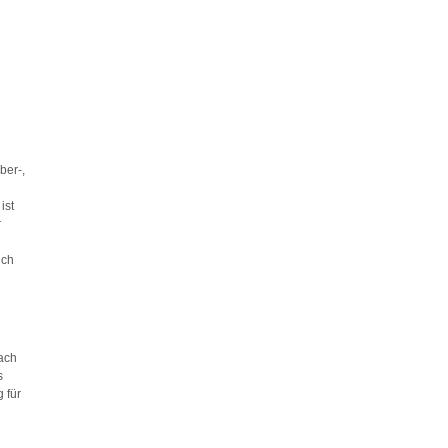
ber-,
ist
r
ich
ach
s
 für