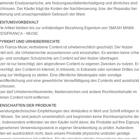
gehende Ersatzansprüche, wie Nutzungsausfallentschädigung und ähnliches sind
hlossen. Der Käufer trägt die Kosten der Nachbesserung, bzw. der Reparatur bei
dienung und unsachgemäßem Gebrauch der Ware.
IGENTUMSVORBEHALT
rte Artikel bleiben bis zur vollständigen Bezahlung Eigentum von SMASH MAMA
DS/FRANCA – MUSIC
OPYRIGHT UND URHEBERRECHTE
ch Franca-Music vertriebene Content ist urheberrechtlich geschützt. Der Nutzer
chtet sich, die Urheberrechte anzuerkennen und einzuhalten. Es werden keine Urhe
s- und sonstigen Schutzrechte am Content auf den Nutzer übertragen.
zer ist nur berechtigt, den abgerufenen Content zu eigenen Zwecken zu nutzen. Er 
erechtigt, den Content im Internet, in Intranets, in Extranets oder sonstwie Dritten zu
ung zur Verfügung zu stellen. Eine öffentliche Wiedergabe oder sonstige
eröffentlichung und eine gewerbliche Vervielfältigung des Contents wird ausdrückl
chlossen.
tzer darf Urheberrechtsvemerke, Markenzeichen und andere Rechtsvorbehalte im
enen Content nicht entfernen.
IGENSCHAFTEN DER PRODUKTE
endungstechnischen Empfehlungen des Verkäufers in Wort und Schrift erfolgen n
Wissen. Sie sind jedoch unverbindlich und begründen keine Rechtsansprüche de
. Insbesondere entbinden sie den Käufer nicht davor, die Produkte auf Ihre Eignung
rgesehenen Verwendungszweck in eigener Verantwortung zu prüfen. Außerdem
en wir ausdrücklich nicht, dass unsere Produkte physische und/oder geistige