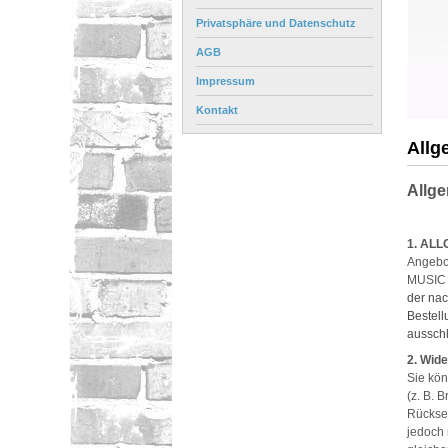
Privatsphäre und Datenschutz
AGB
Impressum
Kontakt
Allg
Allg
1. AL
Angebo
MUSIC 
der nac
Bestell
ausschl
2. Wide
Sie kön
(z. B. 
Rücksen
jedoch 