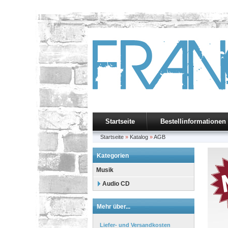
Startseite
Bestellinformationen
Startseite
»
Katalog
»
AGB
Kategorien
Musik
Audio CD
Mehr über...
Liefer- und Versandkosten