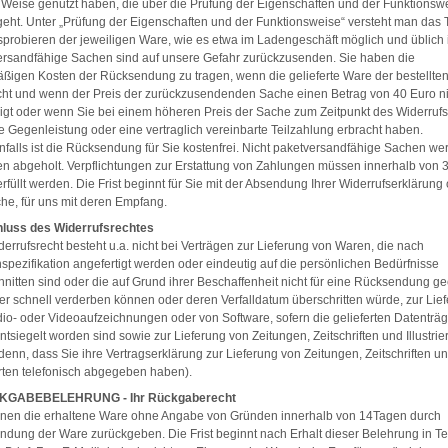
 Weise genutzt haben, die über die Prüfung der Eigenschaften und der Funktionsw
eht. Unter „Prüfung der Eigenschaften und der Funktionsweise“ versteht man das 
probieren der jeweiligen Ware, wie es etwa im Ladengeschäft möglich und üblich i
rsandfähige Sachen sind auf unsere Gefahr zurückzusenden. Sie haben die
ßigen Kosten der Rücksendung zu tragen, wenn die gelieferte Ware der bestellte
cht und wenn der Preis der zurückzusendenden Sache einen Betrag von 40 Euro ni
igt oder wenn Sie bei einem höheren Preis der Sache zum Zeitpunkt des Widerruf
ie Gegenleistung oder eine vertraglich vereinbarte Teilzahlung erbracht haben.
falls ist die Rücksendung für Sie kostenfrei. Nicht paketversandfähige Sachen we
en abgeholt. Verpflichtungen zur Erstattung von Zahlungen müssen innerhalb von 
rfüllt werden. Die Frist beginnt für Sie mit der Absendung Ihrer Widerrufserklärung
he, für uns mit deren Empfang.
luss des Widerrufsrechtes
errufsrecht besteht u.a. nicht bei Verträgen zur Lieferung von Waren, die nach
pezifikation angefertigt werden oder eindeutig auf die persönlichen Bedürfnisse
nitten sind oder die auf Grund ihrer Beschaffenheit nicht für eine Rücksendung ge
er schnell verderben können oder deren Verfalldatum überschritten würde, zur Lie
io- oder Videoaufzeichnungen oder von Software, sofern die gelieferten Datenträ
ntsiegelt worden sind sowie zur Lieferung von Zeitungen, Zeitschriften und Illustrie
 denn, dass Sie ihre Vertragserklärung zur Lieferung von Zeitungen, Zeitschriften u
ierten telefonisch abgegeben haben).
CKGABEBELEHRUNG - Ihr Rückgaberecht
nnen die erhaltene Ware ohne Angabe von Gründen innerhalb von 14Tagen durch
dung der Ware zurückgeben. Die Frist beginnt nach Erhalt dieser Belehrung in Te