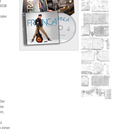
g
EGBGB
 oder
Sie
ise
en,
tz
n einer