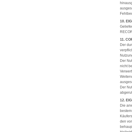
hinaus
ausgesc
Fehlbe
10. E
Geliefe
RECOR
11. C
Der dur
verpfli
Nutzung
Der Nut
nicht b
Verwert
Weiterv
ausges
Der Nu
abgeruf
12. E
Die anw
bestem 
Käufers
den vo
behaupt