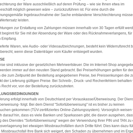
echterung der Ware ausschließlich auf deren Prüfung – wie sie Ihnen etwa im
schäft möglich gewesen wäre – zurückzuführen ist. Für eine durch die
mungsgemäße Ingebrauchnahme der Sache entstandene Verschlechterung müsse
Wertersatz leisten.
chtungen zur Erstattung von Zahlungen müssen innerhalb von 30 Tagen erfüllt wer
st beginnt für Sie mit der Absendung der Ware oder des Rücknahmeverlangens, für
m Empfang.
ieferte Waren, wie Audio- oder Videoaufzeichnungen, besteht kein Widerrufsrecht 
erecht, wenn diese Datenträger vom Käufer entsiegelt wurden.
ISE
eise sind inklusive der gesetzlichen Mehrwertsteuer. Die im Internet-Shop angege
werden immer auf den neusten Stand gebracht. Bei Preiserhöhungen gelten für de
die zum Zeitpunkt der Bestellung angegebenen Preise, bei Preissenkungen die 
kt der Lieferung gültigen Preise. Bei Schreib-, Druck- und Rechenfehlern behalten 
 Recht vor, von der Bestellung zurückzutreten.
HLUNGSBEDINGUNGEN
ferung erfolgt innerhalb von Deutschland per Vorauskasse/Überweisung. Der Diens
berweisung- folgt. Bei dem Dienst "Sofortüberweisung" ist es bisher zu keinen
uchen gekommen (TÜV-zertifiziertes Online-Zahlungssystem). Vorsorglich weisen 
 darauf hin, dass es viele Banken und Sparkassen gibt, die davon ausgehen, das
 des Dienstes "Sofortüberweisung" wegen der Verwendung Ihrer PIN und TAN zu 
sverlagerung bei etwaigen Missbrauchsfällen durch Dritte führt. Dies kann dazu fü
 Missbrauchsfall Ihre Bank sich weigert, den Schaden zu übernehmen und im Erg