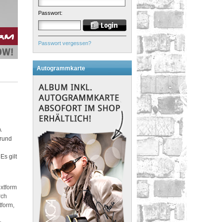
Passwort:
Passwort vergessen?
Autogrammkarte
A
grund
Es gilt
xtform
rch
tform,