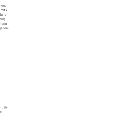
) und
 mit §
ndung
ern)
hrung
 jedem
n. Bei
ie