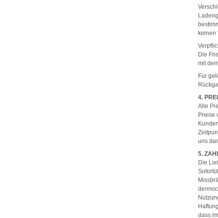
Verschl
Ladenge
bestim
keinen 
Verpfli
Die Fri
mit de
Für gel
Rückgab
4. PRE
Alle Pr
Preise 
Kunden 
Zeitpun
uns das
5. ZA
Die Lie
Sofortü
Missbrä
dennoch
Nutzung
Haftung
dass im