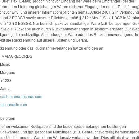
ls Brief, Fax, E-Mail), jedoch nicht vor Eingang der Ware beim Empfänger (bei der
ehrenden Lieferung gleichartiger Waren nicht vor Eingang der ersten Teillieferung
cht vor Erfüllung unserer Informationspflichten gemäß Artikel 246 § 2 in Verbindung
1 und 2 EGBGB sowie unserer Pflichten gemäß § 312e Abs. 1 Satz 1 BGB in Verbi
ikel 246 § 3 EGBGB. Nur bei nicht paketversandfähiger Ware (z.B. bei sperrigen Güt
 Sie die Rückgabe auch durch Rücknahmeverlangen in Textform erklären. Zur Wa
st genügt die rechtzeitige Absendung der Ware oder des Rücknahmeverlangens. In
folgt die Rücksendung auf unsere Kosten und Gefahr.
cksendung oder das Rücknahmeverlangen hat zu erfolgen an:
 MAMA RECORDS
 Music
 Morgano
ch 1233
Maintal
mash-mama-records.com
ranca-music.com
befolgen
e einer wirksamen Rückgabe sind die beiderseits empfangenen Leistungen
zugewähren und ggf. gezogene Nutzungen (z. B. Gebrauchsvorteile) herauszugebe
erschlechterung der Ware kann Wertersatz verlangt werden. Dies gilt nicht, wenn d